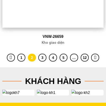
VNW-26659
Kho giao diện
1
2
3
4
5
…
12
KHÁCH HÀNG