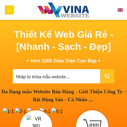
Skip
to
content
Thiết Kế Web Giá Rẻ -
[Nhanh - Sạch - Đẹp]
+ Hơn 1000 Giao Diện Cực Đẹp +
Đa Dạng mẫu Website Bán Hàng - Giới Thiệu Công Ty -
Bất Động Sản - Cá Nhân ...