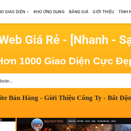
O GIAO DIỆN
KHO ỨNG DỤNG
BẢNG GIÁ
GIỚI THIỆU
TÍNH 
Web Giá Rẻ - [Nhanh - S
Hơn 1000 Giao Diện Cực Đẹ
e Bán Hàng - Giới Thiệu Công Ty - Bất Độn