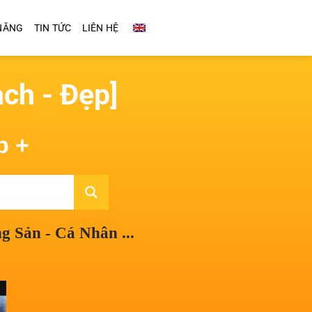
NĂNG
TIN TỨC
LIÊN HỆ
ạch - Đẹp]
p +
g Sản - Cá Nhân ...