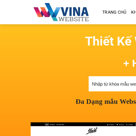
Skip
to
TRANG CHỦ
KH
content
Thiết Kế 
+ 
Đa Dạng mẫu Websit