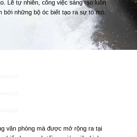
o. Lẽ tự nhiên, công việc sáng tạo luôn
 bởi những bộ óc biết tạo ra sự tò mò.
ong văn phòng mà được mở rộng ra tại