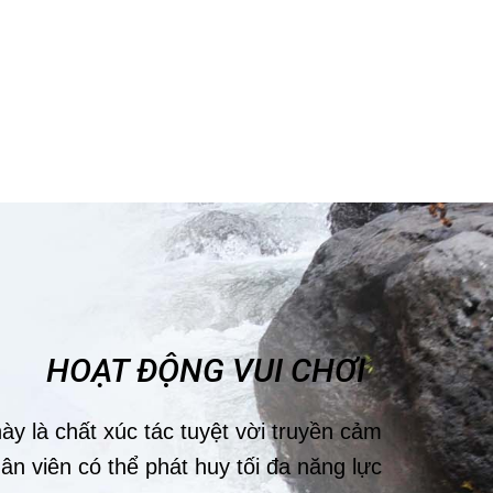
HOẠT ĐỘNG VUI CHƠI
ày là chất xúc tác tuyệt vời truyền cảm
ân viên có thể phát huy tối đa năng lực